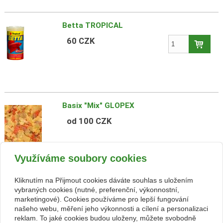
Betta TROPICAL
60 CZK
Basix "Mix" GLOPEX
od 100 CZK
Využíváme soubory cookies
Kliknutím na Přijmout cookies dáváte souhlas s uložením
Artemia Flakes AMK
vybraných cookies (nutné, preferenční, výkonnostní,
marketingové). Cookies používáme pro lepší fungování
od 100 CZK
našeho webu, měření jeho výkonnosti a cílení a personalizaci
reklam. To jaké cookies budou uloženy, můžete svobodně