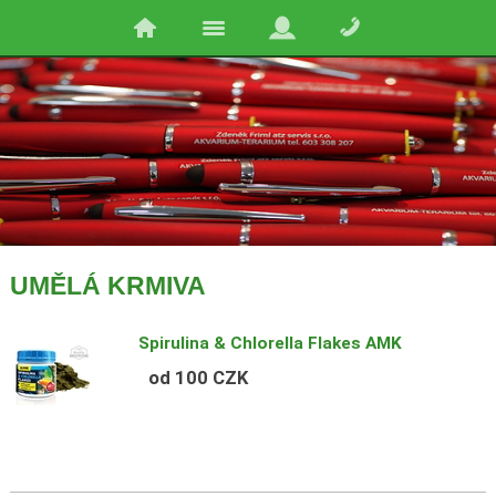
UMĚLÁ KRMIVA
Spirulina & Chlorella Flakes AMK
od 100 CZK