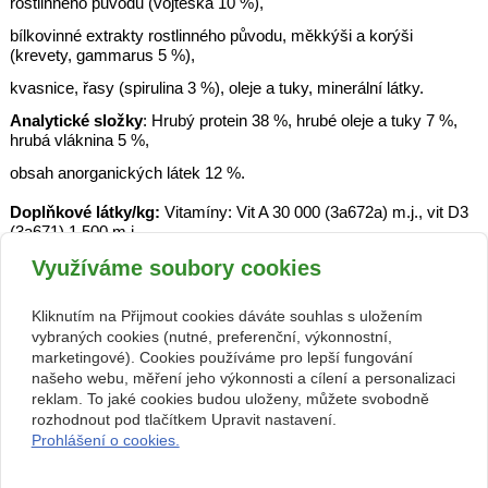
rostlinného původu (vojtěška 10 %),
bílkovinné extrakty rostlinného původu, měkkýši a korýši
(krevety, gammarus 5 %),
kvasnice, řasy (spirulina 3 %), oleje a tuky, minerální látky.
Analytické složky
: Hrubý protein 38 %, hrubé oleje a tuky 7 %,
hrubá vláknina 5 %,
obsah anorganických látek 12 %.
Doplňkové látky/kg:
Vitamíny: Vit A 30 000 (3a672a) m.j., vit D3
(3a671) 1 500 m.j.,
vit E (3a700) 150 mg, vit C (3a300) 100 mg, vit B5 31 mg, vit B2
Využíváme soubory cookies
16 mg, vit B6 12 mg,
vit B1 5 mg, vit B12 0,08 mg. Stopové prvky: Zn (3b603) 100 mg.
Kliknutím na Přijmout cookies dáváte souhlas s uložením
vybraných cookies (nutné, preferenční, výkonnostní,
Aminokyseliny: DL-methionin (3c301) 5 g. Barviva: Beta-karoten
marketingové). Cookies používáme pro lepší fungování
(3a160(a)) 100 mg;
našeho webu, měření jeho výkonnosti a cílení a personalizaci
reklam. To jaké cookies budou uloženy, můžete svobodně
Antioxidanty.
rozhodnout pod tlačítkem Upravit nastavení.
Prohlášení o cookies.
zpět