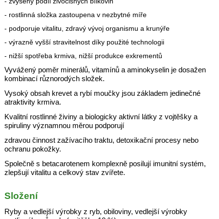
- zvýšený podíl živočišných bílkovin
- rostlinná složka zastoupena v nezbytné míře
- podporuje vitalitu, zdravý vývoj organismu a krunýře
- výrazně vyšší stravitelnost díky použité technologii
- nižší spotřeba krmiva, nižší produkce exkrementů
Vyvážený poměr minerálů, vitamínů a aminokyselin je dosažen
kombinací různorodých složek.
Vysoký obsah krevet a rybí moučky jsou základem jedinečné
atraktivity krmiva.
Kvalitní rostlinné živiny a biologicky aktivní látky z vojtěšky a
spiruliny významnou měrou podporují
zdravou činnost zažívacího traktu, detoxikační procesy nebo
ochranu pokožky.
Společně s betacarotenem komplexně posilují imunitní systém,
zlepšují vitalitu a celkový stav zvířete.
Složení
Ryby a vedlejší výrobky z ryb, obiloviny, vedlejší výrobky