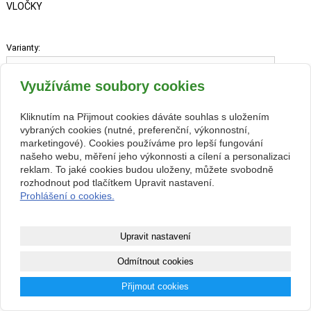
VLOČKY
Varianty:
Využíváme soubory cookies
Kliknutím na Přijmout cookies dáváte souhlas s uložením
100 CZK
vybraných cookies (nutné, preferenční, výkonnostní,
marketingové). Cookies používáme pro lepší fungování
našeho webu, měření jeho výkonnosti a cílení a personalizaci
reklam. To jaké cookies budou uloženy, můžete svobodně
rozhodnout pod tlačítkem Upravit nastavení.
zpět
Prohlášení o cookies.
Kontakt
Upravit nastavení
Facebook
Odmítnout cookies
© 2017 www.akvarium-terarium.cz| All rights reserved
Přijmout cookies