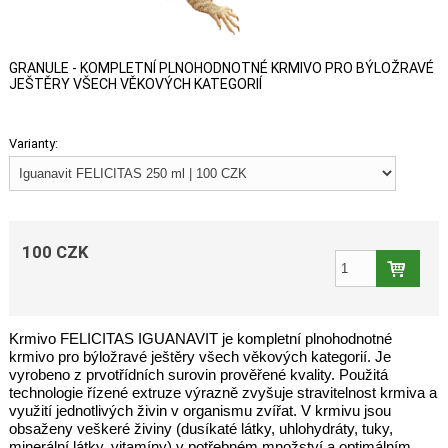
GRANULE - KOMPLETNÍ PLNOHODNOTNÉ KRMIVO PRO BÝLOŽRAVÉ
JEŠTĚRY VŠECH VĚKOVÝCH KATEGORIÍ
Varianty:
100 CZK
Krmivo FELICITAS IGUANAVIT je kompletní plnohodnotné
krmivo pro býložravé ještěry všech věkových kategorií. Je
vyrobeno z prvotřídních surovin prověřené kvality. Použitá
technologie řízené extruze výrazně zvyšuje stravitelnost krmiva a
využití jednotlivých živin v organismu zvířat. V krmivu jsou
obsaženy veškeré živiny (dusíkaté látky, uhlohydráty, tuky,
minerální látky, vitamíny) v potřebném množství a optimálním