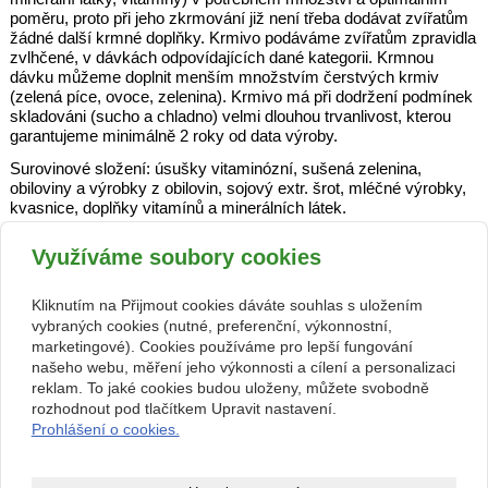
poměru, proto při jeho zkrmování již není třeba dodávat zvířatům
žádné další krmné doplňky. Krmivo podáváme zvířatům zpravidla
zvlhčené, v dávkách odpovídajících dané kategorii. Krmnou
dávku můžeme doplnit menším množstvím čerstvých krmiv
(zelená píce, ovoce, zelenina). Krmivo má při dodržení podmínek
skladováni (sucho a chladno) velmi dlouhou trvanlivost, kterou
garantujeme minimálně 2 roky od data výroby.
Surovinové složení: úsušky vitaminózní, sušená zelenina,
obiloviny a výrobky z obilovin, sojový extr. šrot, mléčné výrobky,
kvasnice, doplňky vitamínů a minerálních látek.
Jakostní znaky: vlhkost 9 %, dusíkaté látky 20 %, tuk 5 %,
Využíváme soubory cookies
vláknina 5 %, popel 14 %, vápník 40 g/kg, vit. A 30000 m.j./kg,
vit.D3 6000 m.j/kg, vit.E 150 mg/kg + další minerální látky (P, Na,
K, S, Fe aj.) a vitamíny (skup. B, C, K) Registrační číslo výrobce:
Kliknutím na Přijmout cookies dáváte souhlas s uložením
CZ 10259
vybraných cookies (nutné, preferenční, výkonnostní,
marketingové). Cookies používáme pro lepší fungování
Veškeré informace o produktu: Základní článek Asociace
našeho webu, měření jeho výkonnosti a cílení a personalizaci
Brontosaura QUITO, Hradec Králové, tel.: +420 606 475 476,
reklam. To jaké cookies budou uloženy, můžete svobodně
nycticebus@seznam.cz
rozhodnout pod tlačítkem Upravit nastavení.
Prohlášení o cookies.
zpět