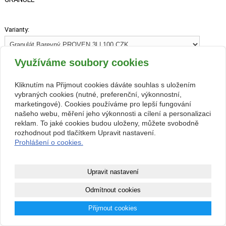
Varianty:
Využíváme soubory cookies
100 CZK
Kliknutím na Přijmout cookies dáváte souhlas s uložením
vybraných cookies (nutné, preferenční, výkonnostní,
marketingové). Cookies používáme pro lepší fungování
našeho webu, měření jeho výkonnosti a cílení a personalizaci
reklam. To jaké cookies budou uloženy, můžete svobodně
rozhodnout pod tlačítkem Upravit nastavení.
zpět
Prohlášení o cookies.
Kontakt
Upravit nastavení
Facebook
Odmítnout cookies
© 2017 www.akvarium-terarium.cz| All rights reserved
Přijmout cookies