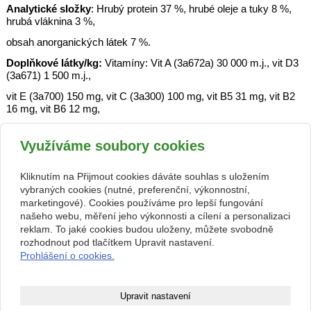
Analytické složky
: Hrubý protein 37 %, hrubé oleje a tuky 8 %,
hrubá vláknina 3 %,
obsah anorganických látek 7 %.
Doplňkové látky/kg:
Vitamíny: Vit A (3a672a) 30 000 m.j., vit D3
(3a671) 1 500 m.j.,
vit E (3a700) 150 mg, vit C (3a300) 100 mg, vit B5 31 mg, vit B2
16 mg, vit B6 12 mg,
vit B1 5 mg, vit B12 0,08 mg. Stopové prvky: Zn (3b603) 100 mg.
Emulgátory: Lecitin (E 322) 20 g.
Využíváme soubory cookies
Barviva: Beta-karoten (3a160(a)) 100 mg; Antioxidanty.
Kliknutím na Přijmout cookies dáváte souhlas s uložením
vybraných cookies (nutné, preferenční, výkonnostní,
Krmný návod
marketingové). Cookies používáme pro lepší fungování
našeho webu, měření jeho výkonnosti a cílení a personalizaci
Krmte několikrát denně takové množství krmiva, které ryby
reklam. To jaké cookies budou uloženy, můžete svobodně
zkonzumují během několika minut.
rozhodnout pod tlačítkem Upravit nastavení.
Prohlášení o cookies.
zpět
Upravit nastavení
Kontakt