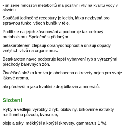
- snížené množství metabolitů má pozitivní vliv na kvalitu vody v
akváriu
Součástí jedinečné receptury je lecitin, látka nezbytná pro
správnou funkci všech buněk v těle.
Podílí se na jejich zásobování a podporuje tak celkový
metabolismu. Společně s přidaným
betakarotenem
zlepšují obranyschopnost a snižují dopady
vnějších vlivů na organismus.
Betakaroten navíc podporuje
lepší vybarvení ryb s výraznými
přechody barevných zón.
Živočišná složka krmiva je obohacena o krevety
nejen pro svoje
lákavé aroma,
ale především jako kvalitní zdroj bílkovin a minerálů.
Složení
Ryby a vedlejší výrobky z ryb, obiloviny, bílkovinné extrakty
rostlinného původu, kvasnice,
oleje a tuky, měkkýši a korýši (krevety, gammarus 1 %).