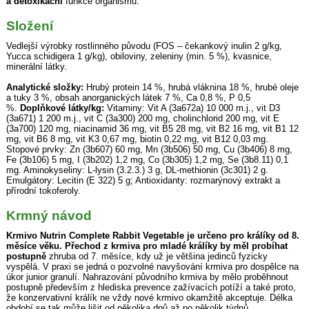
a detoxikační
funkce organismu.
Složení
Vedlejší výrobky rostlinného původu (FOS – čekankový inulin 2 g/kg,
Yucca schidigera 1 g/kg), obiloviny, zeleniny (min. 5 %), kvasnice,
minerální látky.
Analytické složky:
Hrubý protein 14 %, hrubá vláknina 18 %, hrubé oleje
a tuky 3 %, obsah anorganických látek 7 %, Ca 0,8 %, P 0,5
%.
Doplňkové látky/kg:
Vitaminy: Vit A (3a672a) 10 000 m.j., vit D3
(3a671) 1 200 m.j., vit C (3a300) 200 mg, cholinchlorid 200 mg, vit E
(3a700) 120 mg, niacinamid 36 mg, vit B5 28 mg, vit B2 16 mg, vit B1 12
mg, vit B6 8 mg, vit K3 0,67 mg, biotin 0,22 mg, vit B12 0,03 mg.
Stopové prvky: Zn (3b607) 60 mg, Mn (3b506) 50 mg, Cu (3b406) 8 mg,
Fe (3b106) 5 mg, I (3b202) 1,2 mg, Co (3b305) 1,2 mg, Se (3b8.11) 0,1
mg. Aminokyseliny: L-lysin (3.2.3.) 3 g, DL-methionin (3c301) 2 g.
Emulgátory: Lecitin (E 322) 5 g; Antioxidanty: rozmarýnový extrakt a
přírodní tokoferoly.
Krmný návod
Krmivo Nutrin Complete Rabbit Vegetable je určeno pro králíky od 8.
měsíce věku. Přechod z krmiva pro mladé králíky by měl probíhat
postupně
zhruba od 7. měsíce, kdy už je většina jedinců fyzicky
vyspělá. V praxi se jedná o pozvolné navyšování krmiva pro dospělce na
úkor junior granulí. Nahrazování původního krmiva by mělo proběhnout
postupně především z hlediska prevence zažívacích potíží a také proto,
že konzervativní králík ne vždy nové krmivo okamžitě akceptuje. Délka
období se tak může lišit od několika dnů až po několik týdnů.