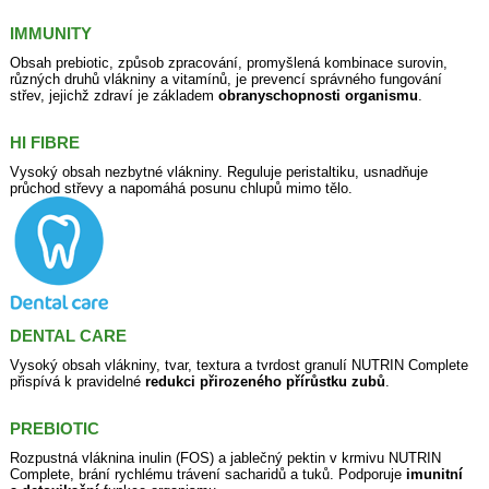
IMMUNITY
Obsah prebiotic, způsob zpracování, promyšlená kombinace surovin,
různých druhů vlákniny a vitamínů, je prevencí správného fungování
střev, jejichž zdraví je základem
obranyschopnosti organismu
.
HI FIBRE
Vysoký obsah nezbytné vlákniny. Reguluje peristaltiku, usnadňuje
průchod střevy a napomáhá posunu chlupů mimo tělo.
DENTAL CARE
Vysoký obsah vlákniny, tvar, textura a tvrdost granulí NUTRIN Complete
přispívá k pravidelné
redukci přirozeného přírůstku zubů
.
PREBIOTIC
Rozpustná vláknina inulin (FOS) a jablečný pektin v krmivu NUTRIN
Complete, brání rychlému trávení sacharidů a tuků. Podporuje
imunitní