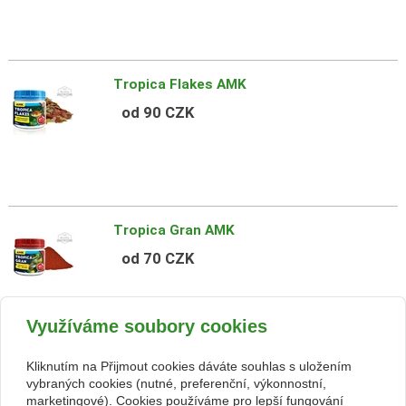
Tropica Flakes AMK
od 90 CZK
Tropica Gran AMK
od 70 CZK
Využíváme soubory cookies
Kliknutím na Přijmout cookies dáváte souhlas s uložením
Tubifex Flakes AMK
vybraných cookies (nutné, preferenční, výkonnostní,
marketingové). Cookies používáme pro lepší fungování
od 100 CZK